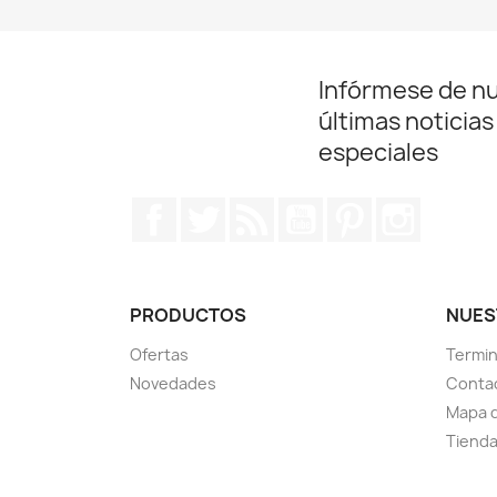
Infórmese de n
últimas noticias
especiales
Facebook
Twitter
Rss
YouTube
Pinterest
Instagr
PRODUCTOS
NUES
Ofertas
Termin
Novedades
Conta
Mapa d
Tiend