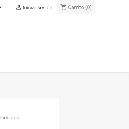
shopping_cart


Carrito
(0)
Iniciar sesión
roductos.